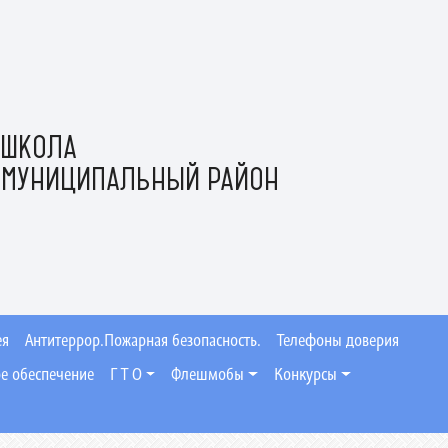
 ШКОЛА
 МУНИЦИПАЛЬНЫЙ РАЙОН
ея
Антитеррор.Пожарная безопасность.
Телефоны доверия
е обеспечение
Г Т О
Флешмобы
Конкурсы