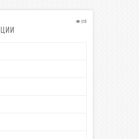
318
АЦИИ