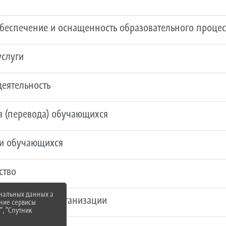
обеспечение и оснащенность образовательного процес
услуги
деятельность
ма (перевода) обучающихся
ки обучающихся
ство
ональных данных а
азовательной организации
нние сервисы
", "Спутник