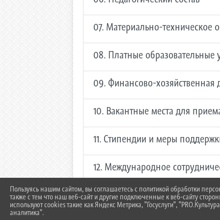
07. Материально-техническое 
08. Платные образовательные 
09. Финансово-хозяйственная 
10. Вакантные места для прие
11. Стипендии и меры поддерж
12. Международное сотрудниче
Пользуясь нашим сайтом, вы соглашаетесь с политикой обработки перс
13. Организация питания в обр
также с тем что наш веб-сайт и другие подключенные к веб-сайту сторо
используют cookies такие как Яндекс Метрика, "Госуслуги", "PRO.Культура
аналитика".